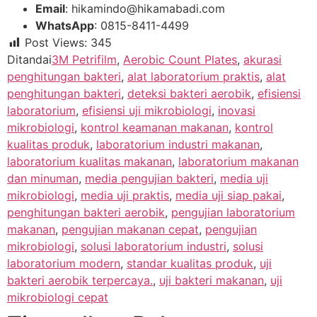
Email
:
hikamindo@hikamabadi.com
WhatsApp
: 0815-8411-4499
Post Views:
345
Ditandai
3M Petrifilm
,
Aerobic Count Plates
,
akurasi
penghitungan bakteri
,
alat laboratorium praktis
,
alat
penghitungan bakteri
,
deteksi bakteri aerobik
,
efisiensi
laboratorium
,
efisiensi uji mikrobiologi
,
inovasi
mikrobiologi
,
kontrol keamanan makanan
,
kontrol
kualitas produk
,
laboratorium industri makanan
,
laboratorium kualitas makanan
,
laboratorium makanan
dan minuman
,
media pengujian bakteri
,
media uji
mikrobiologi
,
media uji praktis
,
media uji siap pakai
,
penghitungan bakteri aerobik
,
pengujian laboratorium
makanan
,
pengujian makanan cepat
,
pengujian
mikrobiologi
,
solusi laboratorium industri
,
solusi
laboratorium modern
,
standar kualitas produk
,
uji
bakteri aerobik terpercaya.
,
uji bakteri makanan
,
uji
mikrobiologi cepat