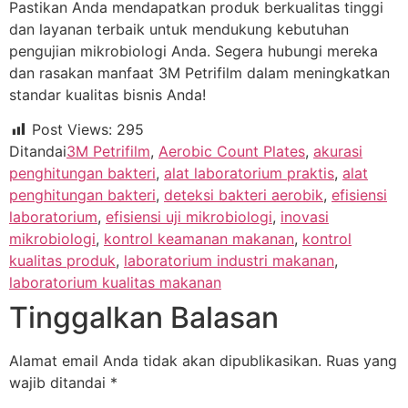
Pastikan Anda mendapatkan produk berkualitas tinggi
dan layanan terbaik untuk mendukung kebutuhan
pengujian mikrobiologi Anda. Segera hubungi mereka
dan rasakan manfaat 3M Petrifilm dalam meningkatkan
standar kualitas bisnis Anda!
Post Views:
295
Ditandai
3M Petrifilm
,
Aerobic Count Plates
,
akurasi
penghitungan bakteri
,
alat laboratorium praktis
,
alat
penghitungan bakteri
,
deteksi bakteri aerobik
,
efisiensi
laboratorium
,
efisiensi uji mikrobiologi
,
inovasi
mikrobiologi
,
kontrol keamanan makanan
,
kontrol
kualitas produk
,
laboratorium industri makanan
,
laboratorium kualitas makanan
Tinggalkan Balasan
Alamat email Anda tidak akan dipublikasikan.
Ruas yang
wajib ditandai
*