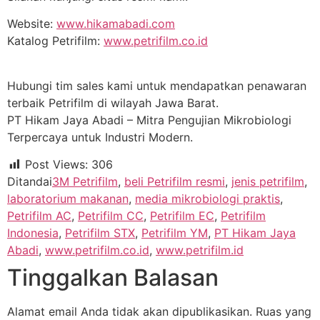
Website:
www.hikamabadi.com
Katalog Petrifilm:
www.petrifilm.co.id
Hubungi tim sales kami untuk mendapatkan penawaran
terbaik Petrifilm di wilayah Jawa Barat.
PT Hikam Jaya Abadi – Mitra Pengujian Mikrobiologi
Terpercaya untuk Industri Modern.
Post Views:
306
Ditandai
3M Petrifilm
,
beli Petrifilm resmi
,
jenis petrifilm
,
laboratorium makanan
,
media mikrobiologi praktis
,
Petrifilm AC
,
Petrifilm CC
,
Petrifilm EC
,
Petrifilm
Indonesia
,
Petrifilm STX
,
Petrifilm YM
,
PT Hikam Jaya
Abadi
,
www.petrifilm.co.id
,
www.petrifilm.id
Tinggalkan Balasan
Alamat email Anda tidak akan dipublikasikan.
Ruas yang