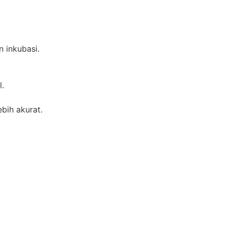
 inkubasi.
l.
ebih akurat.