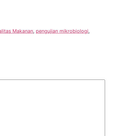
alitas Makanan
,
pengujian mikrobiologi
,