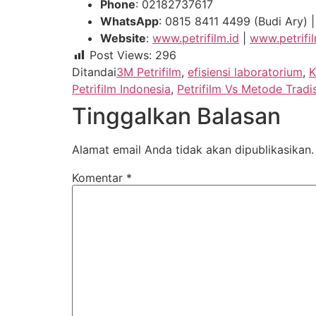
Phone
: 02182737617
WhatsApp
: 0815 8411 4499 (Budi Ary) 
Website
:
www.petrifilm.id
|
www.petrifil
Post Views:
296
Ditandai
3M Petrifilm
,
efisiensi laboratorium
,
K
Petrifilm Indonesia
,
Petrifilm Vs Metode Tradi
Tinggalkan Balasan
Alamat email Anda tidak akan dipublikasikan.
Komentar
*