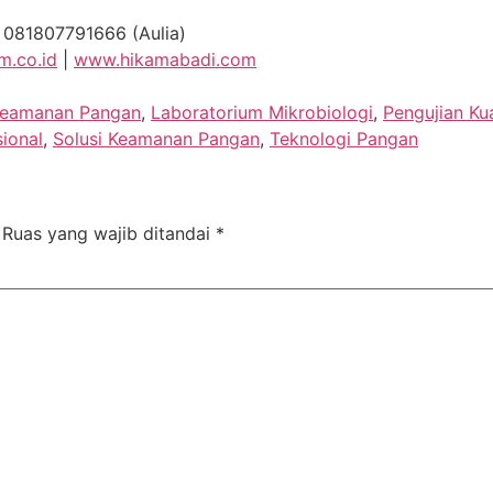
| 081807791666 (Aulia)
m.co.id
|
www.hikamabadi.com
eamanan Pangan
,
Laboratorium Mikrobiologi
,
Pengujian Ku
sional
,
Solusi Keamanan Pangan
,
Teknologi Pangan
Ruas yang wajib ditandai
*