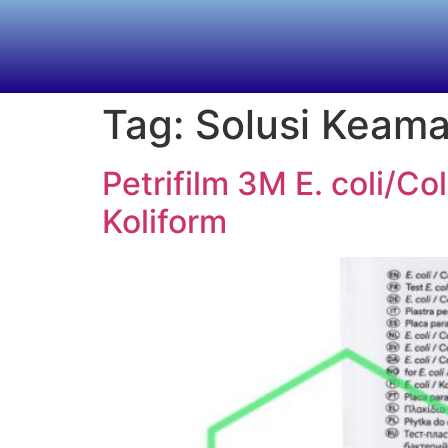
Tag:
Solusi Keam
Petrifilm 3M E. coli/Co
Koliform