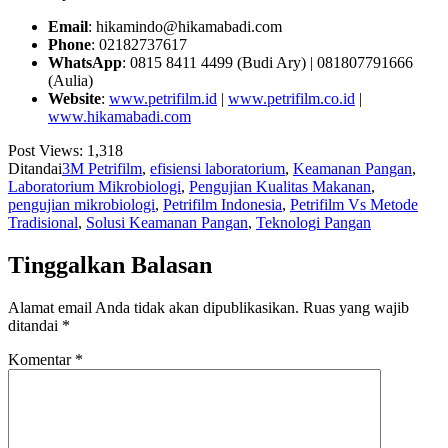
Email
:
hikamindo@hikamabadi.com
Phone
: 02182737617
WhatsApp
: 0815 8411 4499 (Budi Ary) | 081807791666
(Aulia)
Website
:
www.petrifilm.id
|
www.petrifilm.co.id
|
www.hikamabadi.com
Post Views:
1,318
Ditandai
3M Petrifilm
,
efisiensi laboratorium
,
Keamanan Pangan
,
Laboratorium Mikrobiologi
,
Pengujian Kualitas Makanan
,
pengujian mikrobiologi
,
Petrifilm Indonesia
,
Petrifilm Vs Metode
Tradisional
,
Solusi Keamanan Pangan
,
Teknologi Pangan
Tinggalkan Balasan
Alamat email Anda tidak akan dipublikasikan.
Ruas yang wajib
ditandai
*
Komentar
*