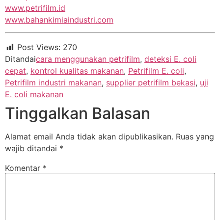
www.petrifilm.id
www.bahankimiaindustri.com
Post Views:
270
Ditandai
cara menggunakan petrifilm
,
deteksi E. coli
cepat
,
kontrol kualitas makanan
,
Petrifilm E. coli
,
Petrifilm industri makanan
,
supplier petrifilm bekasi
,
uji
E. coli makanan
Tinggalkan Balasan
Alamat email Anda tidak akan dipublikasikan.
Ruas yang
wajib ditandai
*
Komentar
*