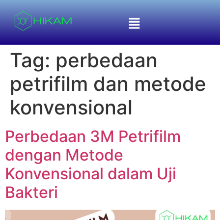
Tag:
perbedaan
petrifilm dan metode
konvensional
Perbedaan 3M Petrifilm
dengan Metode
Konvensional dalam Uji
Bakteri